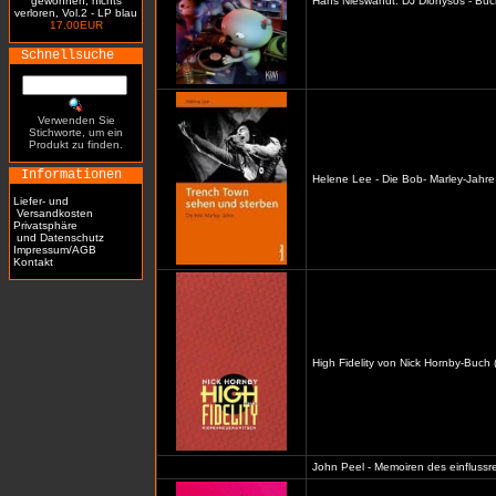
gewonnen, nichts
Hans Nieswandt: DJ Dionysos - Buc
verloren, Vol.2 - LP blau
17.00EUR
Schnellsuche
Verwenden Sie
Stichworte, um ein
Produkt zu finden.
Informationen
Helene Lee - Die Bob- Marley-Jahre
Liefer- und
Versandkosten
Privatsphäre
und Datenschutz
Impressum/AGB
Kontakt
High Fidelity von Nick Hornby-Buch 
John Peel - Memoiren des einflussre