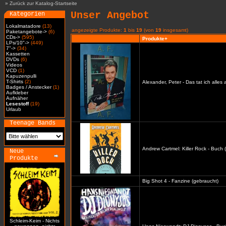
»
Zurück zur Katalog-Startseite
Unser Angebot
Kategorien
Lokalmatadore
(13)
angezeigte Produkte:
1
bis
19
(von
19
insgesamt)
Paketangebote->
(6)
CDs->
(595)
Produkte+
LPs/10"->
(449)
7"->
(34)
Kassetten
DVDs
(6)
Videos
VCD
(1)
Kapuzenpulli
T-Shirts
(2)
Alexander, Peter - Das tat ich alles
Badges / Anstecker
(1)
Aufkleber
Aufnäher
Lesestoff
(19)
Urlaub
Teenage Bands
Andrew Cartmel: Killer Rock - Buch 
Neue
Produkte
Big Shot 4 - Fanzine (gebraucht)
Schleim-Keim - Nichts