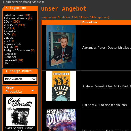
»
Zurück zur Katalog-Startseite
Unser Angebot
Kategorien
Lokalmatadore
(13)
angezeigte Produkte:
1
bis
19
(von
19
insgesamt)
Paketangebote->
(6)
CDs->
(595)
Produkte+
LPs/10"->
(453)
7"->
(34)
Kassetten
DVDs
(6)
Videos
VCD
(1)
Kapuzenpulli
T-Shirts
(2)
Alexander, Peter - Das tat ich alles
Badges / Anstecker
(1)
Aufkleber
Aufnäher
Lesestoff
(19)
Urlaub
Teenage Bands
Andrew Cartmel: Killer Rock - Buch 
Neue
Produkte
Big Shot 4 - Fanzine (gebraucht)
Cock Sparrer - Same -