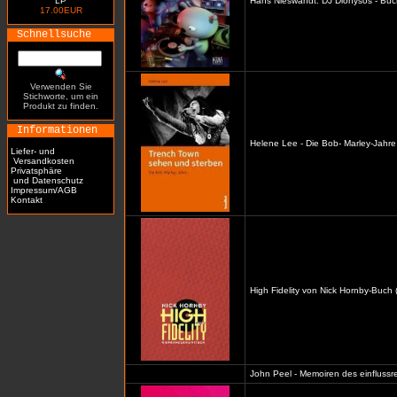
LP
Hans Nieswandt: DJ Dionysos - Buc
17.00EUR
Schnellsuche
Verwenden Sie
Stichworte, um ein
Produkt zu finden.
Informationen
Helene Lee - Die Bob- Marley-Jahre
Liefer- und
Versandkosten
Privatsphäre
und Datenschutz
Impressum/AGB
Kontakt
High Fidelity von Nick Hornby-Buch 
John Peel - Memoiren des einflussre