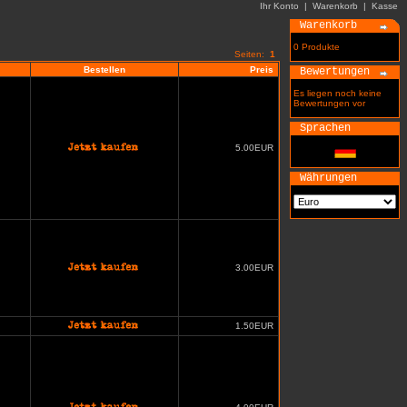
Ihr Konto
|
Warenkorb
|
Kasse
Warenkorb
0 Produkte
Seiten:
1
Bestellen
Preis
Bewertungen
Es liegen noch keine
Bewertungen vor
Sprachen
5.00EUR
Währungen
3.00EUR
1.50EUR