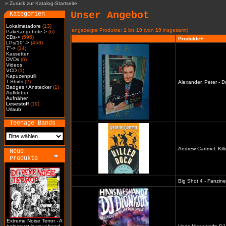
»
Zurück zur Katalog-Startseite
Unser Angebot
Kategorien
Lokalmatadore
(13)
angezeigte Produkte:
1
bis
19
(von
19
insgesamt)
Paketangebote->
(6)
CDs->
(595)
Produkte+
LPs/10"->
(453)
7"->
(34)
Kassetten
DVDs
(6)
Videos
VCD
(1)
Kapuzenpulli
T-Shirts
(2)
Alexander, Peter - D
Badges / Anstecker
(1)
Aufkleber
Aufnäher
Lesestoff
(19)
Urlaub
Teenage Bands
Andrew Cartmel: Kill
Neue
Produkte
Big Shot 4 - Fanzine
Extreme Noise Terror - A