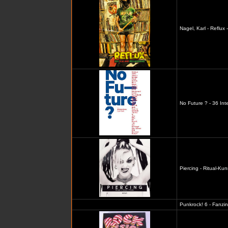
Nagel, Karl - Reflux
No Future ? - 36 In
Piercing - Ritual-Ku
Punkrock! 6 - Fanzi