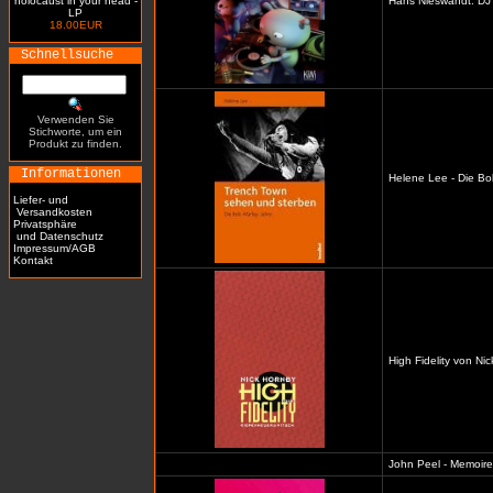
holocaust in your head -
Hans Nieswandt: DJ 
LP
18.00EUR
Schnellsuche
Verwenden Sie
Stichworte, um ein
Produkt zu finden.
Informationen
Helene Lee - Die Bo
Liefer- und
Versandkosten
Privatsphäre
und Datenschutz
Impressum/AGB
Kontakt
High Fidelity von Ni
John Peel - Memoiren