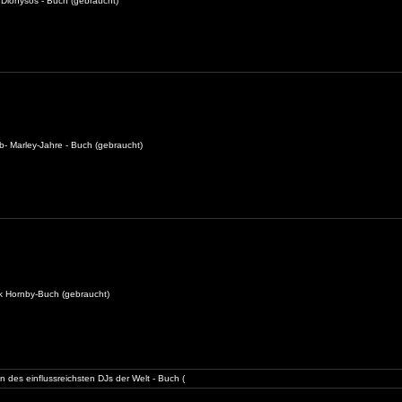
Dionysos - Buch (gebraucht)
b- Marley-Jahre - Buch (gebraucht)
ck Hornby-Buch (gebraucht)
 des einflussreichsten DJs der Welt - Buch (