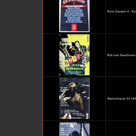
Rock Session 6 - Bu
Roll over Beethoven
Wahrschauer 53 Heft