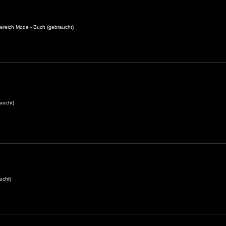
ereich Mode - Buch (gebraucht)
aucht)
ucht)