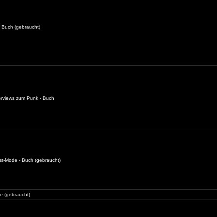
 - Buch (gebraucht)
terviews zum Punk - Buch
nst-Mode - Buch (gebraucht)
ne (gebraucht)