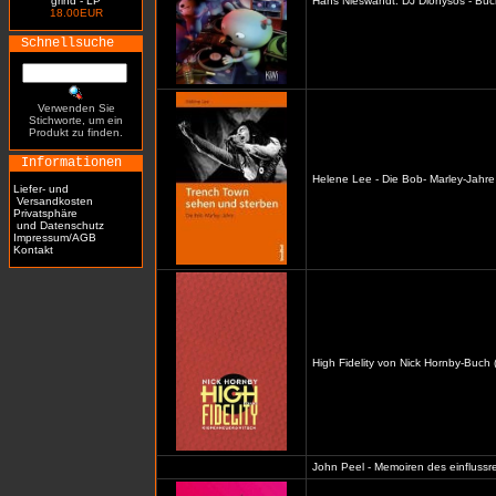
grind - LP
Hans Nieswandt: DJ Dionysos - Buc
18.00EUR
Schnellsuche
Verwenden Sie
Stichworte, um ein
Produkt zu finden.
Informationen
Helene Lee - Die Bob- Marley-Jahre
Liefer- und
Versandkosten
Privatsphäre
und Datenschutz
Impressum/AGB
Kontakt
High Fidelity von Nick Hornby-Buch 
John Peel - Memoiren des einflussre