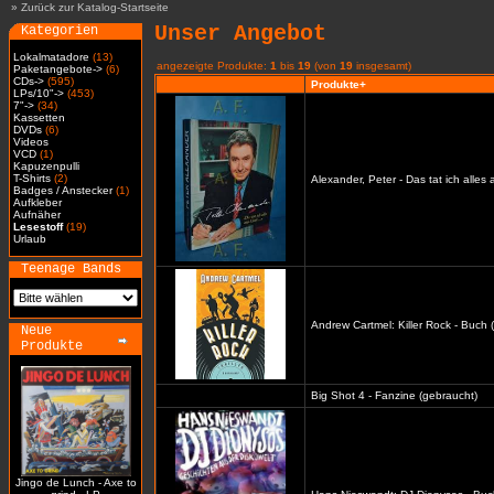
»
Zurück zur Katalog-Startseite
Unser Angebot
Kategorien
Lokalmatadore
(13)
angezeigte Produkte:
1
bis
19
(von
19
insgesamt)
Paketangebote->
(6)
CDs->
(595)
Produkte+
LPs/10"->
(453)
7"->
(34)
Kassetten
DVDs
(6)
Videos
VCD
(1)
Kapuzenpulli
T-Shirts
(2)
Alexander, Peter - Das tat ich alles
Badges / Anstecker
(1)
Aufkleber
Aufnäher
Lesestoff
(19)
Urlaub
Teenage Bands
Andrew Cartmel: Killer Rock - Buch 
Neue
Produkte
Big Shot 4 - Fanzine (gebraucht)
Jingo de Lunch - Axe to