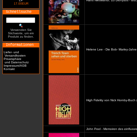
LP
Hans Nieswandt: DJ Dionysos - Buc
17.00EUR
Schnellsuche
Verwenden Sie
Stichworte, um ein
Produkt zu finden.
Informationen
Helene Lee - Die Bob- Marley-Jahre
Liefer- und
Versandkosten
Privatsphäre
und Datenschutz
Impressum/AGB
Kontakt
High Fidelity von Nick Hornby-Buch 
John Peel - Memoiren des einflussre