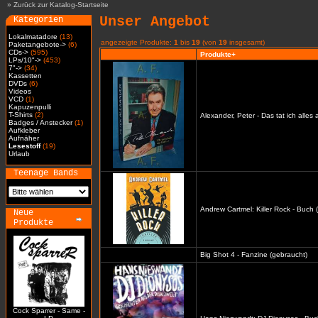
»
Zurück zur Katalog-Startseite
Unser Angebot
Kategorien
Lokalmatadore
(13)
angezeigte Produkte:
1
bis
19
(von
19
insgesamt)
Paketangebote->
(6)
CDs->
(595)
Produkte+
LPs/10"->
(453)
7"->
(34)
Kassetten
DVDs
(6)
Videos
VCD
(1)
Kapuzenpulli
T-Shirts
(2)
Alexander, Peter - Das tat ich alles
Badges / Anstecker
(1)
Aufkleber
Aufnäher
Lesestoff
(19)
Urlaub
Teenage Bands
Andrew Cartmel: Killer Rock - Buch 
Neue
Produkte
Big Shot 4 - Fanzine (gebraucht)
Cock Sparrer - Same -