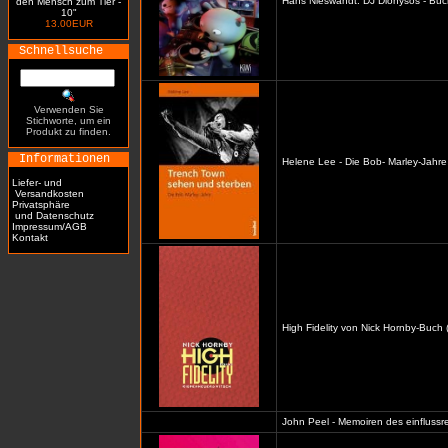
Hans Nieswandt: DJ Dionysos - Buc
den Mensch zum Tier -
10"
13.00EUR
Schnellsuche
Verwenden Sie
Stichworte, um ein
Produkt zu finden.
Informationen
Helene Lee - Die Bob- Marley-Jahre
Liefer- und
Versandkosten
Privatsphäre
und Datenschutz
Impressum/AGB
Kontakt
High Fidelity von Nick Hornby-Buch 
John Peel - Memoiren des einflussre