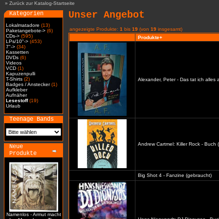
»
Zurück zur Katalog-Startseite
Unser Angebot
Kategorien
Lokalmatadore
(13)
angezeigte Produkte:
1
bis
19
(von
19
insgesamt)
Paketangebote->
(6)
CDs->
(595)
Produkte+
LPs/10"->
(453)
7"->
(34)
Kassetten
DVDs
(6)
Videos
VCD
(1)
Kapuzenpulli
T-Shirts
(2)
Alexander, Peter - Das tat ich alles
Badges / Anstecker
(1)
Aufkleber
Aufnäher
Lesestoff
(19)
Urlaub
Teenage Bands
Andrew Cartmel: Killer Rock - Buch 
Neue
Produkte
Big Shot 4 - Fanzine (gebraucht)
Namenlos - Armut macht