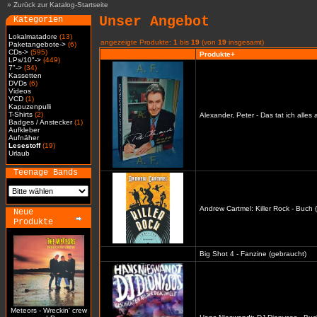
»
Zurück zur Katalog-Startseite
Unser Angebot
Kategorien
Lokalmatadore
(13)
angezeigte Produkte:
1
bis
19
(von
19
insgesamt)
Paketangebote->
(6)
CDs->
(595)
Produkte+
LPs/10"->
(449)
7"->
(34)
Kassetten
DVDs
(6)
Videos
VCD
(1)
Kapuzenpulli
T-Shirts
(2)
Alexander, Peter - Das tat ich alles
Badges / Anstecker
(1)
Aufkleber
Aufnäher
Lesestoff
(19)
Urlaub
Teenage Bands
Andrew Cartmel: Killer Rock - Buch 
Neue
Produkte
Big Shot 4 - Fanzine (gebraucht)
Meteors - Wreckin' crew