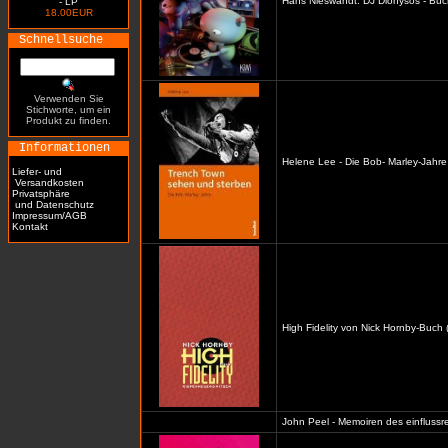
Hans Nieswandt: DJ Dionysos - Buc
- LP
18.00EUR
Schnellsuche
Verwenden Sie
Stichworte, um ein
Produkt zu finden.
Informationen
Helene Lee - Die Bob- Marley-Jahre
Liefer- und
Versandkosten
Privatsphäre
und Datenschutz
Impressum/AGB
Kontakt
High Fidelity von Nick Hornby-Buch 
John Peel - Memoiren des einflussre