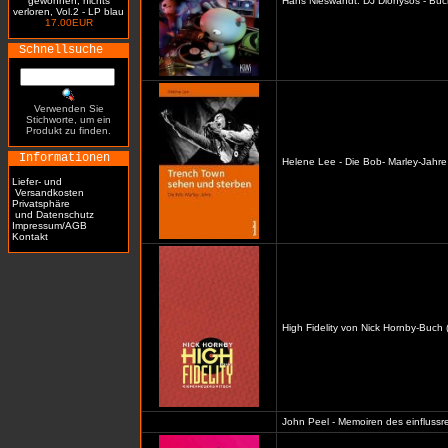
gewonnen, nichts
Hans Nieswandt: DJ Dionysos - Buc
verloren, Vol.2 - LP blau
17.00EUR
Schnellsuche
Verwenden Sie
Stichworte, um ein
Produkt zu finden.
Informationen
Helene Lee - Die Bob- Marley-Jahre
Liefer- und
Versandkosten
Privatsphäre
und Datenschutz
Impressum/AGB
Kontakt
High Fidelity von Nick Hornby-Buch 
John Peel - Memoiren des einflussre