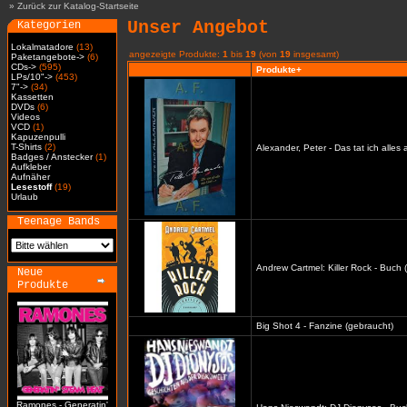
»
Zurück zur Katalog-Startseite
Unser Angebot
Kategorien
Lokalmatadore
(13)
angezeigte Produkte:
1
bis
19
(von
19
insgesamt)
Paketangebote->
(6)
CDs->
(595)
Produkte+
LPs/10"->
(453)
7"->
(34)
Kassetten
DVDs
(6)
Videos
VCD
(1)
Kapuzenpulli
T-Shirts
(2)
Alexander, Peter - Das tat ich alles
Badges / Anstecker
(1)
Aufkleber
Aufnäher
Lesestoff
(19)
Urlaub
Teenage Bands
Andrew Cartmel: Killer Rock - Buch 
Neue
Produkte
Big Shot 4 - Fanzine (gebraucht)
Ramones - Generatin'