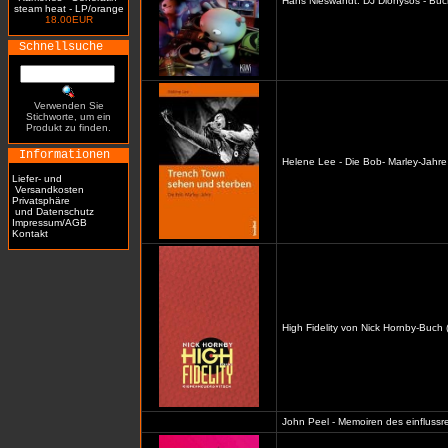
Hans Nieswandt: DJ Dionysos - Buc
steam heat - LP/orange
18.00EUR
Schnellsuche
Verwenden Sie
Stichworte, um ein
Produkt zu finden.
Informationen
Helene Lee - Die Bob- Marley-Jahre
Liefer- und
Versandkosten
Privatsphäre
und Datenschutz
Impressum/AGB
Kontakt
High Fidelity von Nick Hornby-Buch 
John Peel - Memoiren des einflussre