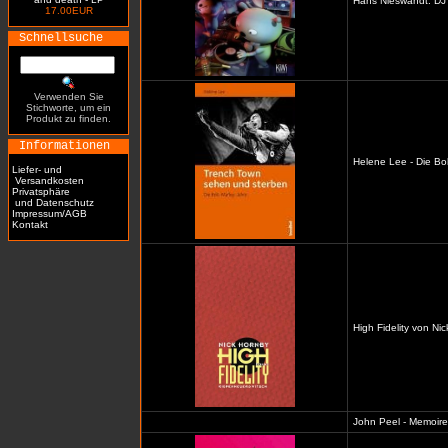
Hans Nieswandt: DJ 
17.00EUR
Schnellsuche
Verwenden Sie
Stichworte, um ein
Produkt zu finden.
Informationen
Helene Lee - Die Bo
Liefer- und
Versandkosten
Privatsphäre
und Datenschutz
Impressum/AGB
Kontakt
High Fidelity von Ni
John Peel - Memoiren