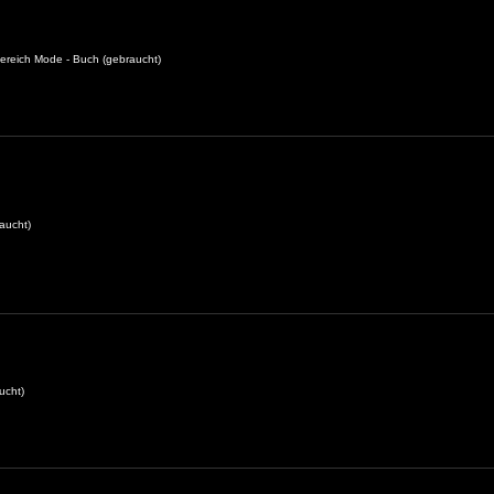
ereich Mode - Buch (gebraucht)
aucht)
ucht)