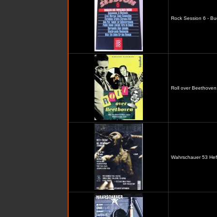
Rock Session 6 - Bu
Roll over Beethoven
Wahrschauer 53 Heft