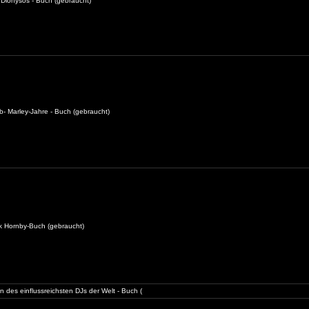
Dionysos - Buch (gebraucht)
b- Marley-Jahre - Buch (gebraucht)
ck Hornby-Buch (gebraucht)
 des einflussreichsten DJs der Welt - Buch (