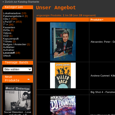
»
Zurück zur Katalog-Startseite
Unser Angebot
Kategorien
Lokalmatadore
(13)
angezeigte Produkte:
1
bis
19
(von
19
insgesamt)
Paketangebote->
(6)
CDs->
(595)
Produkte+
LPs/10"->
(453)
7"->
(34)
Kassetten
DVDs
(6)
Videos
VCD
(1)
Kapuzenpulli
T-Shirts
(2)
Alexander, Peter - D
Badges / Anstecker
(1)
Aufkleber
Aufnäher
Lesestoff
(19)
Urlaub
Teenage Bands
Andrew Cartmel: Kill
Neue
Produkte
Big Shot 4 - Fanzine
Social Distortion - Love
and death - LP