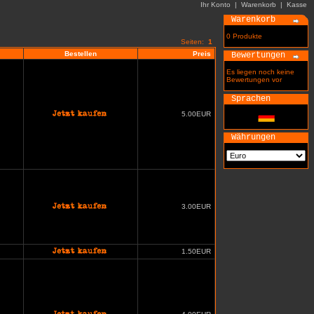
Ihr Konto
|
Warenkorb
|
Kasse
Warenkorb
0 Produkte
Seiten:
1
Bestellen
Preis
Bewertungen
Es liegen noch keine
Bewertungen vor
Sprachen
5.00EUR
Währungen
3.00EUR
1.50EUR