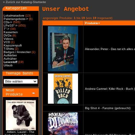
»
Zurück zur Katalog-Startseite
Unser Angebot
Kategorien
Lokalmatadore
(13)
angezeigte Produkte:
1
bis
19
(von
19
insgesamt)
Paketangebote->
(6)
CDs->
(595)
Produkte+
LPs/10"->
(453)
7"->
(34)
Kassetten
DVDs
(6)
Videos
VCD
(1)
Kapuzenpulli
T-Shirts
(2)
Alexander, Peter - Das tat ich alles
Badges / Anstecker
(1)
Aufkleber
Aufnäher
Lesestoff
(19)
Urlaub
Teenage Bands
Andrew Cartmel: Killer Rock - Buch 
Neue
Produkte
Big Shot 4 - Fanzine (gebraucht)
Aitken, Laurel - The