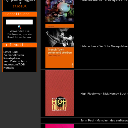
high priest of Reggae -
Hans Nieswandt: DJ Dionysos - Buc
LP
17.00EUR
Schnellsuche
Verwenden Sie
Stichworte, um ein
Produkt zu finden.
Informationen
Helene Lee - Die Bob- Marley-Jahre
Liefer- und
Versandkosten
Privatsphäre
und Datenschutz
Impressum/AGB
Kontakt
High Fidelity von Nick Hornby-Buch 
John Peel - Memoiren des einflussre