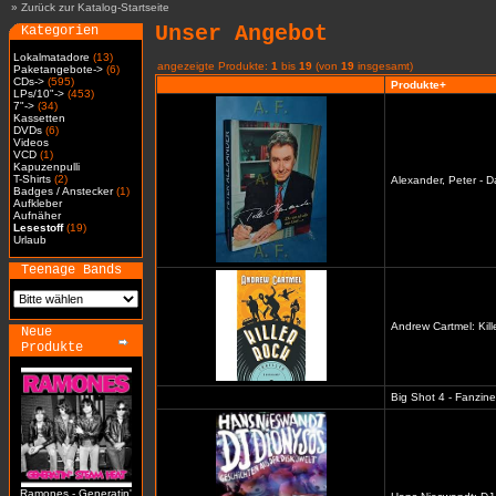
»
Zurück zur Katalog-Startseite
Unser Angebot
Kategorien
Lokalmatadore
(13)
angezeigte Produkte:
1
bis
19
(von
19
insgesamt)
Paketangebote->
(6)
CDs->
(595)
Produkte+
LPs/10"->
(453)
7"->
(34)
Kassetten
DVDs
(6)
Videos
VCD
(1)
Kapuzenpulli
T-Shirts
(2)
Alexander, Peter - D
Badges / Anstecker
(1)
Aufkleber
Aufnäher
Lesestoff
(19)
Urlaub
Teenage Bands
Andrew Cartmel: Kill
Neue
Produkte
Big Shot 4 - Fanzine
Ramones - Generatin'