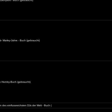
Dionysos - Buch (gebraucht)
b- Marley-Jahre - Buch (gebraucht)
ck Hornby-Buch (gebraucht)
 des einflussreichsten DJs der Welt - Buch (