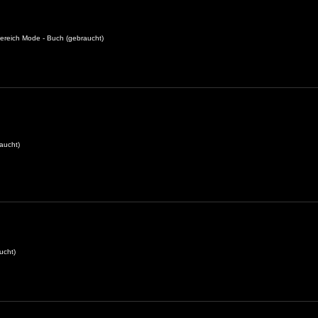
ereich Mode - Buch (gebraucht)
aucht)
ucht)