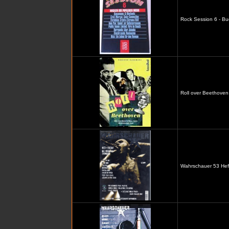
Rock Session 6 - Bu
Roll over Beethoven
Wahrschauer 53 Heft