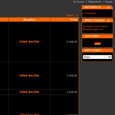
Ihr Konto
|
Warenkorb
|
Kasse
Warenkorb
0 Produkte
Seiten:
1
Bestellen
Preis
Bewertungen
Es liegen noch keine
Bewertungen vor
Sprachen
5.00EUR
Währungen
3.00EUR
1.50EUR