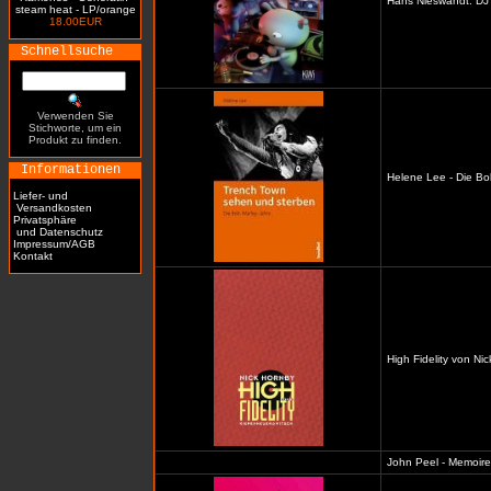
Hans Nieswandt: DJ 
steam heat - LP/orange
18.00EUR
Schnellsuche
Verwenden Sie
Stichworte, um ein
Produkt zu finden.
Informationen
Helene Lee - Die Bo
Liefer- und
Versandkosten
Privatsphäre
und Datenschutz
Impressum/AGB
Kontakt
High Fidelity von Ni
John Peel - Memoiren