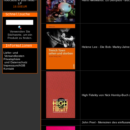
holocaust in your head -
Hans Nieswandt: DJ Dionysos - Buc
LP
18.00EUR
Schnellsuche
Verwenden Sie
Stichworte, um ein
Produkt zu finden.
Informationen
Helene Lee - Die Bob- Marley-Jahre
Liefer- und
Versandkosten
Privatsphäre
und Datenschutz
Impressum/AGB
Kontakt
High Fidelity von Nick Hornby-Buch 
John Peel - Memoiren des einflussre