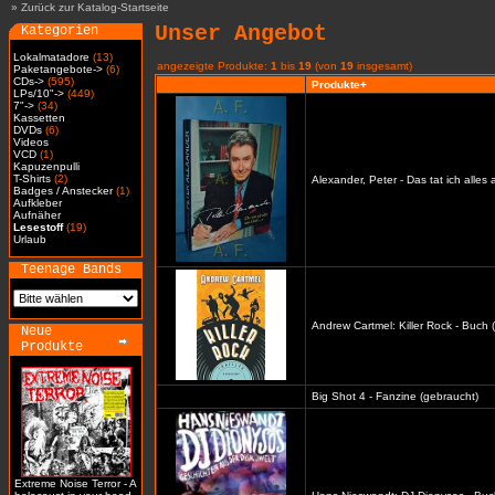
»
Zurück zur Katalog-Startseite
Unser Angebot
Kategorien
Lokalmatadore
(13)
angezeigte Produkte:
1
bis
19
(von
19
insgesamt)
Paketangebote->
(6)
CDs->
(595)
Produkte+
LPs/10"->
(449)
7"->
(34)
Kassetten
DVDs
(6)
Videos
VCD
(1)
Kapuzenpulli
T-Shirts
(2)
Alexander, Peter - Das tat ich alles
Badges / Anstecker
(1)
Aufkleber
Aufnäher
Lesestoff
(19)
Urlaub
Teenage Bands
Andrew Cartmel: Killer Rock - Buch 
Neue
Produkte
Big Shot 4 - Fanzine (gebraucht)
Extreme Noise Terror - A