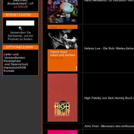
Gleichheit,
Hans Nieswandt: DJ Dionysos - Buc
Brüderlichkeit! - LP
14.00EUR
Schnellsuche
Verwenden Sie
Stichworte, um ein
Produkt zu finden.
Informationen
Helene Lee - Die Bob- Marley-Jahre
Liefer- und
Versandkosten
Privatsphäre
und Datenschutz
Impressum/AGB
Kontakt
High Fidelity von Nick Hornby-Buch 
John Peel - Memoiren des einflussre