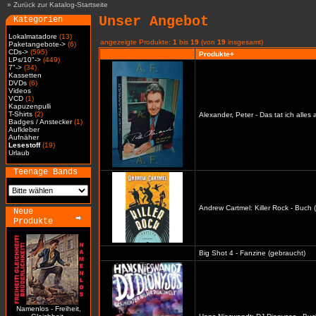
»
Zurück zur Katalog-Startseite
Unser Angebot
Kategorien
Lokalmatadore
(13)
angezeigte Produkte:
1
bis
19
(von
19
insgesamt)
Paketangebote->
(6)
CDs->
(595)
Produkte+
LPs/10"->
(449)
7"->
(34)
Kassetten
DVDs
(6)
Videos
VCD
(1)
Kapuzenpulli
T-Shirts
(2)
Alexander, Peter - Das tat ich alles
Badges / Anstecker
(1)
Aufkleber
Aufnäher
Lesestoff
(19)
Urlaub
Teenage Bands
Andrew Cartmel: Killer Rock - Buch 
Neue
Produkte
Big Shot 4 - Fanzine (gebraucht)
Namenlos - Freiheit,