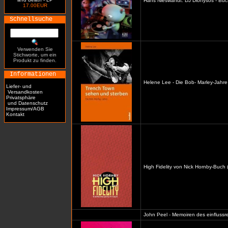
Hans Nieswandt: DJ Dionysos - Buc
17.00EUR
Schnellsuche
Verwenden Sie
Stichworte, um ein
Produkt zu finden.
Informationen
Helene Lee - Die Bob- Marley-Jahre
Liefer- und
Versandkosten
Privatsphäre
und Datenschutz
Impressum/AGB
Kontakt
High Fidelity von Nick Hornby-Buch 
John Peel - Memoiren des einflussre