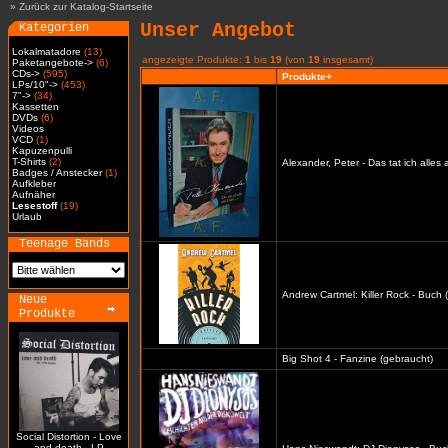
»
Zurück zur Katalog-Startseite
Unser Angebot
Kategorien
Lokalmatadore
(13)
angezeigte Produkte:
1
bis
19
(von
19
insgesamt)
Paketangebote->
(6)
CDs->
(595)
Produkte+
LPs/10"->
(453)
7"->
(34)
Kassetten
DVDs
(6)
Videos
VCD
(1)
Kapuzenpulli
T-Shirts
(2)
Alexander, Peter - Das tat ich alles
Badges / Anstecker
(1)
Aufkleber
Aufnäher
Lesestoff
(19)
Urlaub
Teenage Bands
Andrew Cartmel: Killer Rock - Buch 
Neue
Produkte
Big Shot 4 - Fanzine (gebraucht)
Social Distortion - Love
and death - LP