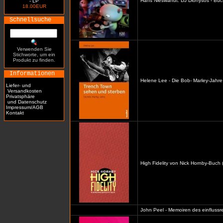
Hans Nieswandt: DJ Dionysos - Buc
- LP
18.00EUR
Schnellsuche
Verwenden Sie
Stichworte, um ein
Produkt zu finden.
Informationen
Helene Lee - Die Bob- Marley-Jahre
Liefer- und
Versandkosten
Privatsphäre
und Datenschutz
Impressum/AGB
Kontakt
High Fidelity von Nick Hornby-Buch 
John Peel - Memoiren des einflussre