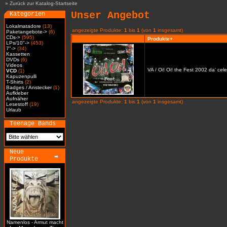
»
Zurück zur Katalog-Startseite
Unser Angebot
Kategorien
Lokalmatadore
(13)
angezeigte Produkte:
1
bis
1
(von
1
insgesamt)
Paketangebote->
(6)
CDs->
(595)
Produkte+
LPs/10"->
(453)
7"->
(34)
Kassetten
DVDs
(6)
Videos
VA / Oi! Oi! the Fest 2002 da' cel
VCD
(1)
Kapuzenpulli
T-Shirts
(2)
Badges / Anstecker
(1)
Aufkleber
Aufnäher
angezeigte Produkte:
1
bis
1
(von
1
insgesamt)
Lesestoff
(19)
Urlaub
Teenage Bands
Neue
Produkte
Namenlos - Armut macht