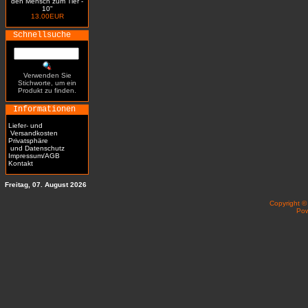
den Mensch zum Tier -
10"
13.00EUR
Schnellsuche
Verwenden Sie
Stichworte, um ein
Produkt zu finden.
Informationen
Liefer- und
Versandkosten
Privatsphäre
und Datenschutz
Impressum/AGB
Kontakt
Freitag, 07. August 2026
Copyright 
Po