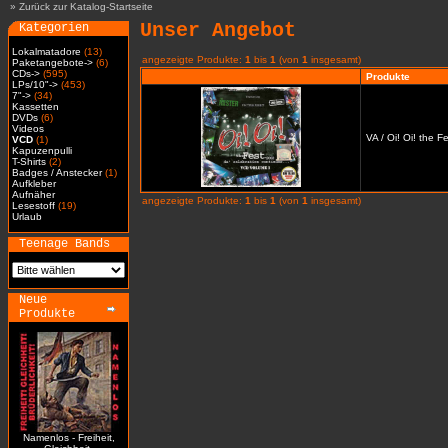
»
Zurück zur Katalog-Startseite
Unser Angebot
Kategorien
Lokalmatadore
(13)
angezeigte Produkte:
1
bis
1
(von
1
insgesamt)
Paketangebote->
(6)
CDs->
(595)
Produkte
LPs/10"->
(453)
7"->
(34)
Kassetten
DVDs
(6)
Videos
VA / Oi! Oi! the 
VCD
(1)
Kapuzenpulli
T-Shirts
(2)
Badges / Anstecker
(1)
Aufkleber
Aufnäher
angezeigte Produkte:
1
bis
1
(von
1
insgesamt)
Lesestoff
(19)
Urlaub
Teenage Bands
Neue
Produkte
Namenlos - Freiheit,