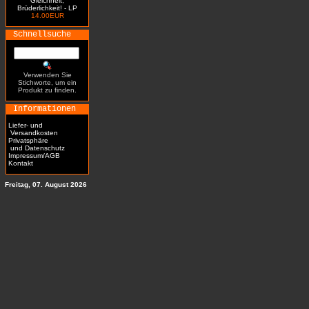
Gleichheit,
Brüderlichkeit! - LP
14.00EUR
Schnellsuche
Verwenden Sie
Stichworte, um ein
Produkt zu finden.
Informationen
Liefer- und
Versandkosten
Privatsphäre
und Datenschutz
Impressum/AGB
Kontakt
Freitag, 07. August 2026