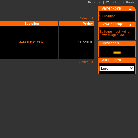
Ihr Konto
|
Warenkorb
|
Kasse
Warenkorb
0 Produkte
Seiten:
1
Bestellen
Preis+
Bewertungen
Es liegen noch keine
Bewertungen vor
13.00EUR
Sprachen
Währungen
Seiten:
1