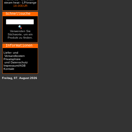
steam heat - LP/orange
18.00EUR
Schnellsuche
Verwenden Sie
Stichworte, um ein
Produkt zu finden.
Informationen
Liefer- und
Versandkosten
Privatsphäre
und Datenschutz
Impressum/AGB
Kontakt
Freitag, 07. August 2026