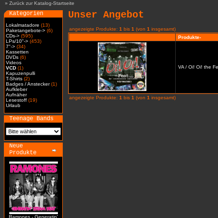
»
Zurück zur Katalog-Startseite
Unser Angebot
Kategorien
Lokalmatadore
(13)
angezeigte Produkte:
1
bis
1
(von
1
insgesamt)
Paketangebote->
(6)
CDs->
(595)
Produkte-
LPs/10"->
(453)
7"->
(34)
Kassetten
DVDs
(6)
Videos
VA / Oi! Oi! the 
VCD
(1)
Kapuzenpulli
T-Shirts
(2)
Badges / Anstecker
(1)
Aufkleber
Aufnäher
angezeigte Produkte:
1
bis
1
(von
1
insgesamt)
Lesestoff
(19)
Urlaub
Teenage Bands
Neue
Produkte
Ramones - Generatin'