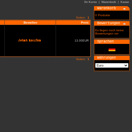
Ihr Konto
|
Warenkorb
|
Kasse
Warenkorb
0 Produkte
Seiten:
1
Bestellen
Preis
Bewertungen
Es liegen noch keine
Bewertungen vor
13.00EUR
Sprachen
Währungen
Seiten:
1