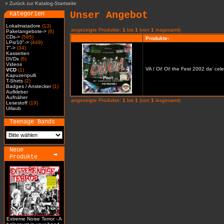
»
Zurück zur Katalog-Startseite
Unser Angebot
Kategorien
Lokalmatadore
(13)
angezeigte Produkte:
1
bis
1
(von
1
insgesamt)
Paketangebote->
(6)
CDs->
(595)
Produkte-
LPs/10"->
(449)
7"->
(34)
Kassetten
DVDs
(6)
Videos
VA / Oi! Oi! the Fest 2002 da' cel
VCD
(1)
Kapuzenpulli
T-Shirts
(2)
Badges / Anstecker
(1)
Aufkleber
Aufnäher
angezeigte Produkte:
1
bis
1
(von
1
insgesamt)
Lesestoff
(19)
Urlaub
Teenage Bands
Neue
Produkte
Extreme Noise Terror - A