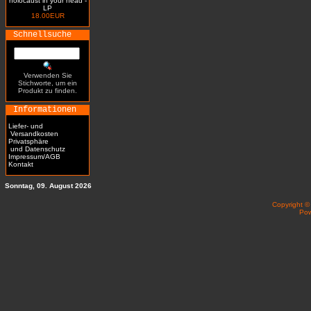
holocaust in your head -
LP
18.00EUR
Schnellsuche
Verwenden Sie
Stichworte, um ein
Produkt zu finden.
Informationen
Liefer- und
Versandkosten
Privatsphäre
und Datenschutz
Impressum/AGB
Kontakt
Sonntag, 09. August 2026
Copyright 
Po