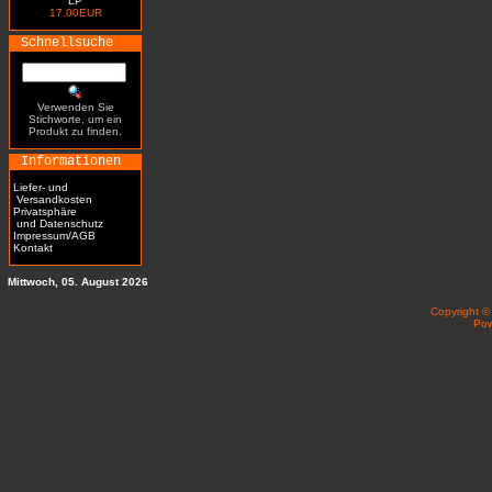
LP
17.00EUR
Schnellsuche
Verwenden Sie
Stichworte, um ein
Produkt zu finden.
Informationen
Liefer- und
Versandkosten
Privatsphäre
und Datenschutz
Impressum/AGB
Kontakt
Mittwoch, 05. August 2026
Copyright 
Po