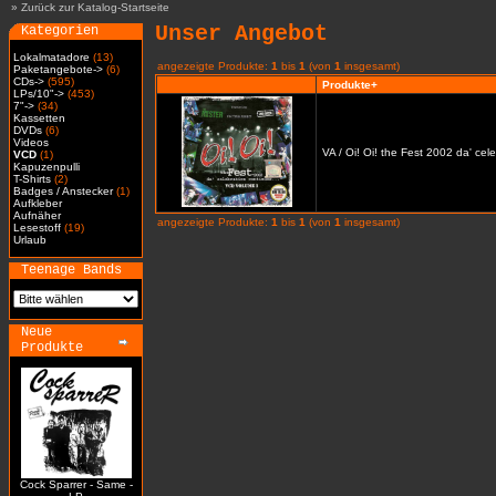
»
Zurück zur Katalog-Startseite
Unser Angebot
Kategorien
Lokalmatadore
(13)
angezeigte Produkte:
1
bis
1
(von
1
insgesamt)
Paketangebote->
(6)
CDs->
(595)
Produkte+
LPs/10"->
(453)
7"->
(34)
Kassetten
DVDs
(6)
Videos
VA / Oi! Oi! the Fest 2002 da' cel
VCD
(1)
Kapuzenpulli
T-Shirts
(2)
Badges / Anstecker
(1)
Aufkleber
Aufnäher
angezeigte Produkte:
1
bis
1
(von
1
insgesamt)
Lesestoff
(19)
Urlaub
Teenage Bands
Neue
Produkte
Cock Sparrer - Same -