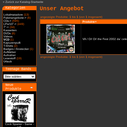
»
Zurück zur Katalog-Startseite
Unser Angebot
Kategorien
Lokalmatadore
(13)
angezeigte Produkte:
1
bis
1
(von
1
insgesamt)
Paketangebote->
(6)
CDs->
(595)
Produkte+
LPs/10"->
(449)
7"->
(34)
Kassetten
DVDs
(6)
Videos
VA / Oi! Oi! the Fest 2002 da' cel
VCD
(1)
Kapuzenpulli
T-Shirts
(2)
Badges / Anstecker
(1)
Aufkleber
Aufnäher
angezeigte Produkte:
1
bis
1
(von
1
insgesamt)
Lesestoff
(19)
Urlaub
Teenage Bands
Neue
Produkte
Cock Sparrer - Same -