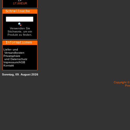
LP
17.00EUR
Schnellsuche
Verwenden Sie
Stichworte, um ein
Produkt zu finden.
Informationen
Liefer- und
Versandkosten
Privatsphäre
und Datenschutz
Impressum/AGB
Kontakt
Sonntag, 09. August 2026
Copyright 
Po