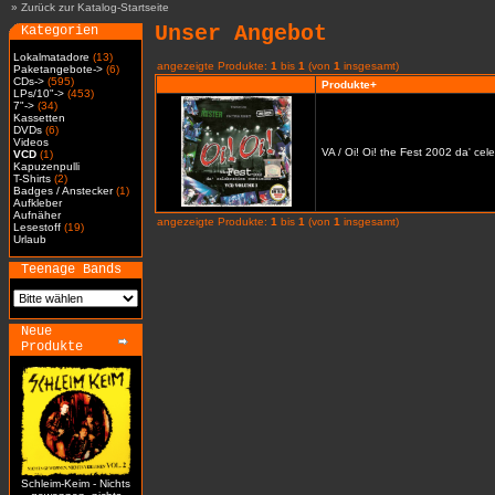
»
Zurück zur Katalog-Startseite
Unser Angebot
Kategorien
Lokalmatadore
(13)
angezeigte Produkte:
1
bis
1
(von
1
insgesamt)
Paketangebote->
(6)
CDs->
(595)
Produkte+
LPs/10"->
(453)
7"->
(34)
Kassetten
DVDs
(6)
Videos
VA / Oi! Oi! the Fest 2002 da' cel
VCD
(1)
Kapuzenpulli
T-Shirts
(2)
Badges / Anstecker
(1)
Aufkleber
Aufnäher
angezeigte Produkte:
1
bis
1
(von
1
insgesamt)
Lesestoff
(19)
Urlaub
Teenage Bands
Neue
Produkte
Schleim-Keim - Nichts