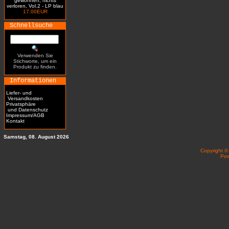
gewonnen, nichts
verloren, Vol.2 - LP blau
17.00EUR
Schnellsuche
Verwenden Sie
Stichworte, um ein
Produkt zu finden.
Informationen
Liefer- und
Versandkosten
Privatsphäre
und Datenschutz
Impressum/AGB
Kontakt
Samstag, 08. August 2026
Copyright 
Po