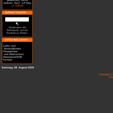
gewonnen, nichts
verloren, Vol.2 - LP blau
17.00EUR
Schnellsuche
Verwenden Sie
Stichworte, um ein
Produkt zu finden.
Informationen
Liefer- und
Versandkosten
Privatsphäre
und Datenschutz
Impressum/AGB
Kontakt
Samstag, 08. August 2026
Copyright 
Po