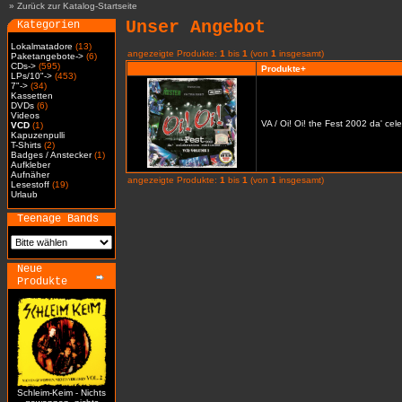
»
Zurück zur Katalog-Startseite
Unser Angebot
Kategorien
Lokalmatadore
(13)
angezeigte Produkte:
1
bis
1
(von
1
insgesamt)
Paketangebote->
(6)
CDs->
(595)
Produkte+
LPs/10"->
(453)
7"->
(34)
Kassetten
DVDs
(6)
Videos
VA / Oi! Oi! the Fest 2002 da' cel
VCD
(1)
Kapuzenpulli
T-Shirts
(2)
Badges / Anstecker
(1)
Aufkleber
Aufnäher
angezeigte Produkte:
1
bis
1
(von
1
insgesamt)
Lesestoff
(19)
Urlaub
Teenage Bands
Neue
Produkte
Schleim-Keim - Nichts