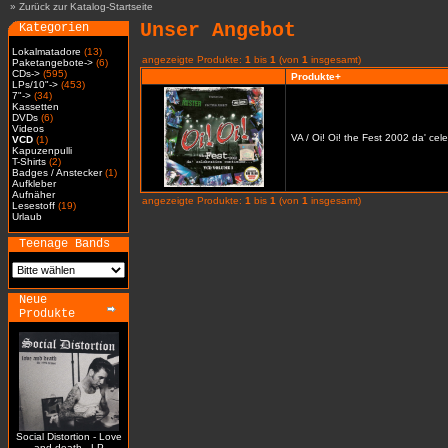
»
Zurück zur Katalog-Startseite
Unser Angebot
Kategorien
Lokalmatadore
(13)
angezeigte Produkte:
1
bis
1
(von
1
insgesamt)
Paketangebote->
(6)
CDs->
(595)
Produkte+
LPs/10"->
(453)
7"->
(34)
Kassetten
DVDs
(6)
Videos
VA / Oi! Oi! the Fest 2002 da' cel
VCD
(1)
Kapuzenpulli
T-Shirts
(2)
Badges / Anstecker
(1)
Aufkleber
Aufnäher
angezeigte Produkte:
1
bis
1
(von
1
insgesamt)
Lesestoff
(19)
Urlaub
Teenage Bands
Neue
Produkte
Social Distortion - Love
and death - LP