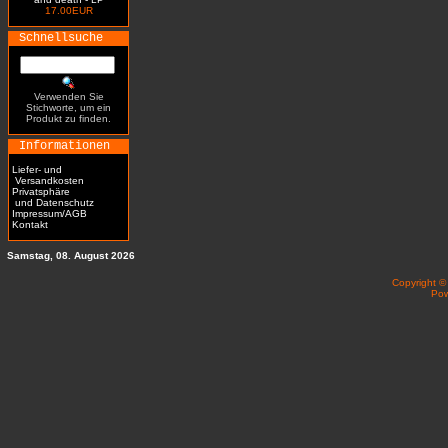
17.00EUR
Schnellsuche
Verwenden Sie
Stichworte, um ein
Produkt zu finden.
Informationen
Liefer- und
Versandkosten
Privatsphäre
und Datenschutz
Impressum/AGB
Kontakt
Samstag, 08. August 2026
Copyright 
Po