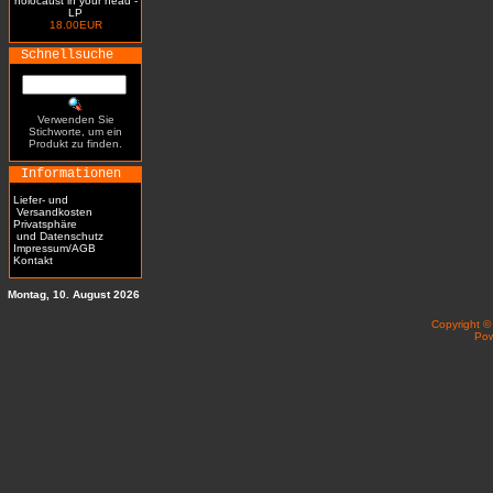
holocaust in your head -
LP
18.00EUR
Schnellsuche
Verwenden Sie
Stichworte, um ein
Produkt zu finden.
Informationen
Liefer- und
Versandkosten
Privatsphäre
und Datenschutz
Impressum/AGB
Kontakt
Montag, 10. August 2026
Copyright 
Po