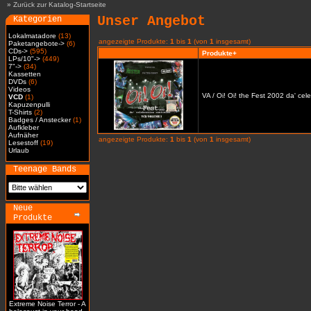
»
Zurück zur Katalog-Startseite
Unser Angebot
Kategorien
Lokalmatadore
(13)
angezeigte Produkte:
1
bis
1
(von
1
insgesamt)
Paketangebote->
(6)
CDs->
(595)
Produkte+
LPs/10"->
(449)
7"->
(34)
Kassetten
DVDs
(6)
Videos
VA / Oi! Oi! the Fest 2002 da' cel
VCD
(1)
Kapuzenpulli
T-Shirts
(2)
Badges / Anstecker
(1)
Aufkleber
Aufnäher
angezeigte Produkte:
1
bis
1
(von
1
insgesamt)
Lesestoff
(19)
Urlaub
Teenage Bands
Neue
Produkte
Extreme Noise Terror - A