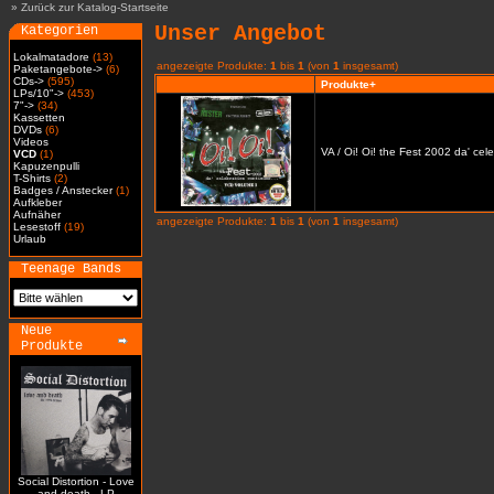
»
Zurück zur Katalog-Startseite
Unser Angebot
Kategorien
Lokalmatadore
(13)
angezeigte Produkte:
1
bis
1
(von
1
insgesamt)
Paketangebote->
(6)
CDs->
(595)
Produkte+
LPs/10"->
(453)
7"->
(34)
Kassetten
DVDs
(6)
Videos
VA / Oi! Oi! the Fest 2002 da' cel
VCD
(1)
Kapuzenpulli
T-Shirts
(2)
Badges / Anstecker
(1)
Aufkleber
Aufnäher
angezeigte Produkte:
1
bis
1
(von
1
insgesamt)
Lesestoff
(19)
Urlaub
Teenage Bands
Neue
Produkte
Social Distortion - Love
and death - LP