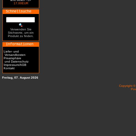
17.00EUR
Schnellsuche
Verwenden Sie
Stichworte, um ein
Produkt zu finden.
Informationen
Liefer- und
Versandkosten
Privatsphäre
und Datenschutz
Impressum/AGB
Kontakt
Freitag, 07. August 2026
Copyright 
Po