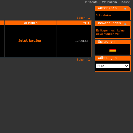
Ihr Konto
|
Warenkorb
|
Kasse
Warenkorb
0 Produkte
Seiten:
1
Bestellen
Preis
Bewertungen
Es liegen noch keine
Bewertungen vor
13.00EUR
Sprachen
Währungen
Seiten:
1