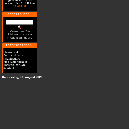
gewonnen, nichts
verloren, Vol.2 - LP blau
17.00EUR
Schnellsuche
Verwenden Sie
Stichworte, um ein
Produkt zu finden.
Informationen
Liefer- und
Versandkosten
Privatsphäre
und Datenschutz
Impressum/AGB
Kontakt
Donnerstag, 06. August 2026