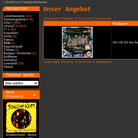
»
Zurück zur Katalog-Startseite
Unser Angebot
Kategorien
Lokalmatadore
(13)
angezeigte Produkte:
1
bis
1
(von
1
insgesamt)
Paketangebote->
(6)
CDs->
(595)
Produkte+
LPs/10"->
(453)
7"->
(34)
Kassetten
DVDs
(6)
Videos
VA / Oi! Oi! the 
VCD
(1)
Kapuzenpulli
T-Shirts
(2)
Badges / Anstecker
(1)
Aufkleber
Aufnäher
angezeigte Produkte:
1
bis
1
(von
1
insgesamt)
Lesestoff
(19)
Urlaub
Teenage Bands
Neue
Produkte
Schleim-Keim - Nichts