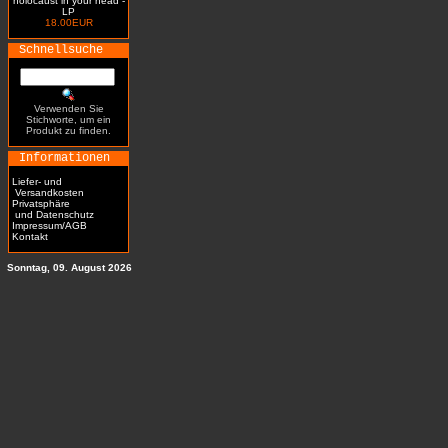
holocaust in your head -
LP
18.00EUR
Schnellsuche
Verwenden Sie
Stichworte, um ein
Produkt zu finden.
Informationen
Liefer- und
Versandkosten
Privatsphäre
und Datenschutz
Impressum/AGB
Kontakt
Sonntag, 09. August 2026