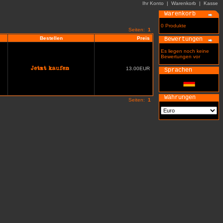
Ihr Konto
|
Warenkorb
|
Kasse
Warenkorb
0 Produkte
Seiten:
1
Bestellen
Preis
Bewertungen
Es liegen noch keine
Bewertungen vor
13.00EUR
Sprachen
Währungen
Seiten:
1