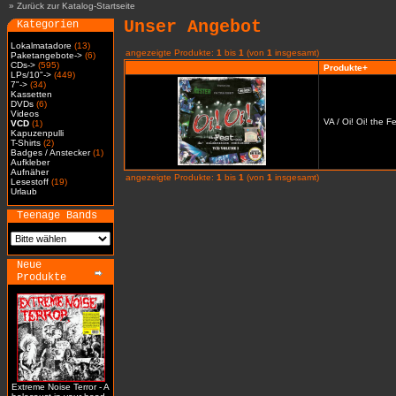
»
Zurück zur Katalog-Startseite
Unser Angebot
Kategorien
Lokalmatadore
(13)
angezeigte Produkte:
1
bis
1
(von
1
insgesamt)
Paketangebote->
(6)
CDs->
(595)
Produkte+
LPs/10"->
(449)
7"->
(34)
Kassetten
DVDs
(6)
Videos
VA / Oi! Oi! the 
VCD
(1)
Kapuzenpulli
T-Shirts
(2)
Badges / Anstecker
(1)
Aufkleber
Aufnäher
angezeigte Produkte:
1
bis
1
(von
1
insgesamt)
Lesestoff
(19)
Urlaub
Teenage Bands
Neue
Produkte
Extreme Noise Terror - A