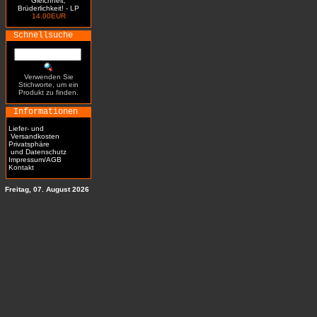
Gleichheit,
Brüderlichkeit! - LP
14.00EUR
Schnellsuche
Verwenden Sie
Stichworte, um ein
Produkt zu finden.
Informationen
Liefer- und
Versandkosten
Privatsphäre
und Datenschutz
Impressum/AGB
Kontakt
Freitag, 07. August 2026