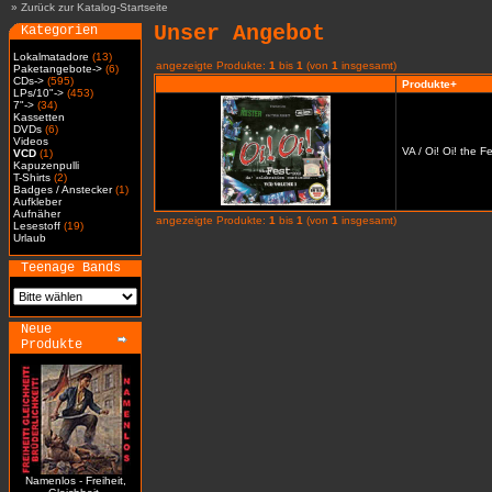
»
Zurück zur Katalog-Startseite
Unser Angebot
Kategorien
Lokalmatadore
(13)
angezeigte Produkte:
1
bis
1
(von
1
insgesamt)
Paketangebote->
(6)
CDs->
(595)
Produkte+
LPs/10"->
(453)
7"->
(34)
Kassetten
DVDs
(6)
Videos
VA / Oi! Oi! the 
VCD
(1)
Kapuzenpulli
T-Shirts
(2)
Badges / Anstecker
(1)
Aufkleber
Aufnäher
angezeigte Produkte:
1
bis
1
(von
1
insgesamt)
Lesestoff
(19)
Urlaub
Teenage Bands
Neue
Produkte
Namenlos - Freiheit,