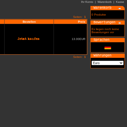
Ihr Konto
|
Warenkorb
|
Kasse
Warenkorb
0 Produkte
Seiten:
1
Bestellen
Preis
Bewertungen
Es liegen noch keine
Bewertungen vor
13.00EUR
Sprachen
Währungen
Seiten:
1