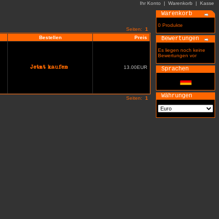
Ihr Konto
|
Warenkorb
|
Kasse
Warenkorb
0 Produkte
Seiten:
1
Bestellen
Preis
Bewertungen
Es liegen noch keine
Bewertungen vor
13.00EUR
Sprachen
Währungen
Seiten:
1