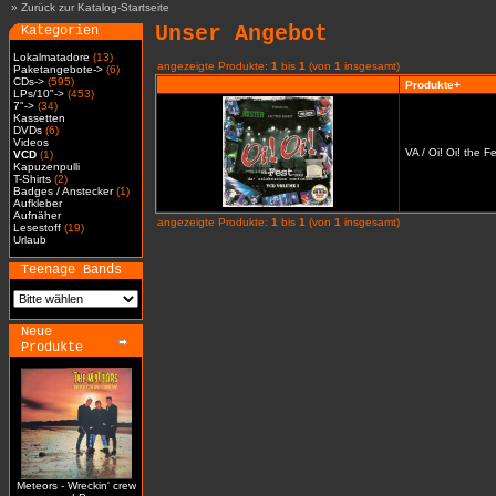
»
Zurück zur Katalog-Startseite
Unser Angebot
Kategorien
Lokalmatadore
(13)
angezeigte Produkte:
1
bis
1
(von
1
insgesamt)
Paketangebote->
(6)
CDs->
(595)
Produkte+
LPs/10"->
(453)
7"->
(34)
Kassetten
DVDs
(6)
Videos
VA / Oi! Oi! the 
VCD
(1)
Kapuzenpulli
T-Shirts
(2)
Badges / Anstecker
(1)
Aufkleber
Aufnäher
angezeigte Produkte:
1
bis
1
(von
1
insgesamt)
Lesestoff
(19)
Urlaub
Teenage Bands
Neue
Produkte
Meteors - Wreckin' crew