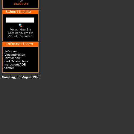
- LP
18.00EUR
Schnellsuche
Verwenden Sie
Stichworte, um ein
Produkt zu finden.
Informationen
Liefer- und
Versandkosten
Privatsphäre
und Datenschutz
Impressum/AGB
Kontakt
Samstag, 08. August 2026