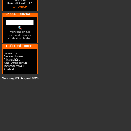
Gleichheit,
Brüderlichkeit! - LP
14.00EUR
Schnellsuche
Verwenden Sie
Stichworte, um ein
Produkt zu finden.
Informationen
Liefer- und
Versandkosten
Privatsphäre
und Datenschutz
Impressum/AGB
Kontakt
Sonntag, 09. August 2026