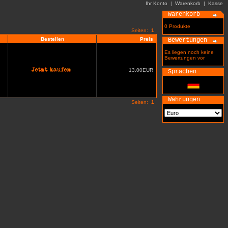
Ihr Konto
|
Warenkorb
|
Kasse
Warenkorb
0 Produkte
Seiten:
1
Bestellen
Preis
Bewertungen
Es liegen noch keine
Bewertungen vor
13.00EUR
Sprachen
Währungen
Seiten:
1