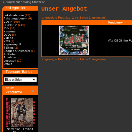
»
Zurück zur Katalog-Startseite
Unser Angebot
Kategorien
Lokalmatadore
(13)
angezeigte Produkte:
1
bis
1
(von
1
insgesamt)
Paketangebote->
(6)
CDs->
(595)
Produkte+
LPs/10"->
(449)
7"->
(34)
Kassetten
DVDs
(6)
Videos
VA / Oi! Oi! the 
VCD
(1)
Kapuzenpulli
T-Shirts
(2)
Badges / Anstecker
(1)
Aufkleber
Aufnäher
angezeigte Produkte:
1
bis
1
(von
1
insgesamt)
Lesestoff
(19)
Urlaub
Teenage Bands
Neue
Produkte
Namenlos - Freiheit,