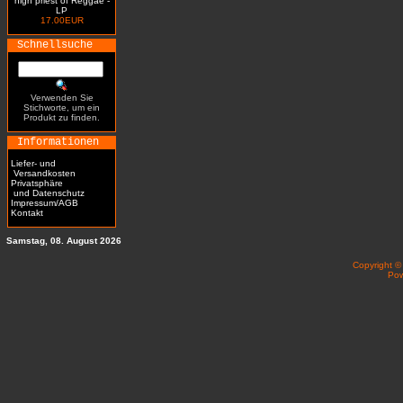
high priest of Reggae -
LP
17.00EUR
Schnellsuche
Verwenden Sie
Stichworte, um ein
Produkt zu finden.
Informationen
Liefer- und
Versandkosten
Privatsphäre
und Datenschutz
Impressum/AGB
Kontakt
Samstag, 08. August 2026
Copyright 
Po