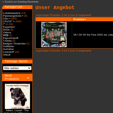
»
Zurück zur Katalog-Startseite
Unser Angebot
Kategorien
Lokalmatadore
(13)
angezeigte Produkte:
1
bis
1
(von
1
insgesamt)
Paketangebote->
(6)
CDs->
(595)
Produkte+
LPs/10"->
(449)
7"->
(34)
Kassetten
DVDs
(6)
Videos
VA / Oi! Oi! the Fest 2002 da' cel
VCD
(1)
Kapuzenpulli
T-Shirts
(2)
Badges / Anstecker
(1)
Aufkleber
Aufnäher
angezeigte Produkte:
1
bis
1
(von
1
insgesamt)
Lesestoff
(19)
Urlaub
Teenage Bands
Neue
Produkte
Aitken, Laurel - The