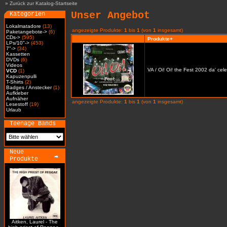
»
Zurück zur Katalog-Startseite
Unser Angebot
Kategorien
Lokalmatadore
(13)
angezeigte Produkte:
1
bis
1
(von
1
insgesamt)
Paketangebote->
(6)
CDs->
(595)
Produkte+
LPs/10"->
(453)
7"->
(34)
Kassetten
DVDs
(6)
Videos
VA / Oi! Oi! the Fest 2002 da' cel
VCD
(1)
Kapuzenpulli
T-Shirts
(2)
Badges / Anstecker
(1)
Aufkleber
Aufnäher
angezeigte Produkte:
1
bis
1
(von
1
insgesamt)
Lesestoff
(19)
Urlaub
Teenage Bands
Neue
Produkte
Aitken, Laurel - The