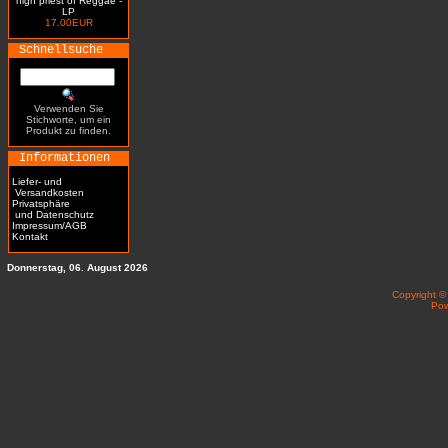
high priest of Reggae -
LP
17.00EUR
Schnellsuche
Verwenden Sie
Stichworte, um ein
Produkt zu finden.
Informationen
Liefer- und
Versandkosten
Privatsphäre
und Datenschutz
Impressum/AGB
Kontakt
Donnerstag, 06. August 2026
Copyright 
Po