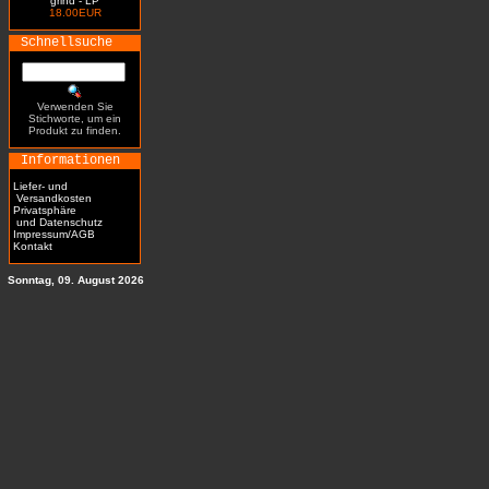
grind - LP
18.00EUR
Schnellsuche
Verwenden Sie
Stichworte, um ein
Produkt zu finden.
Informationen
Liefer- und
Versandkosten
Privatsphäre
und Datenschutz
Impressum/AGB
Kontakt
Sonntag, 09. August 2026