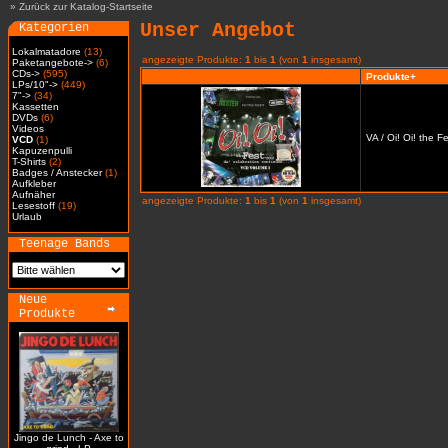
»
Zurück zur Katalog-Startseite
Unser Angebot
Kategorien
Lokalmatadore
(13)
angezeigte Produkte:
1
bis
1
(von
1
insgesamt)
Paketangebote->
(6)
CDs->
(595)
Produkte+
LPs/10"->
(449)
7"->
(34)
Kassetten
DVDs
(6)
Videos
VA / Oi! Oi! the 
VCD
(1)
Kapuzenpulli
T-Shirts
(2)
Badges / Anstecker
(1)
Aufkleber
Aufnäher
angezeigte Produkte:
1
bis
1
(von
1
insgesamt)
Lesestoff
(19)
Urlaub
Teenage Bands
Neue
Produkte
Jingo de Lunch - Axe to