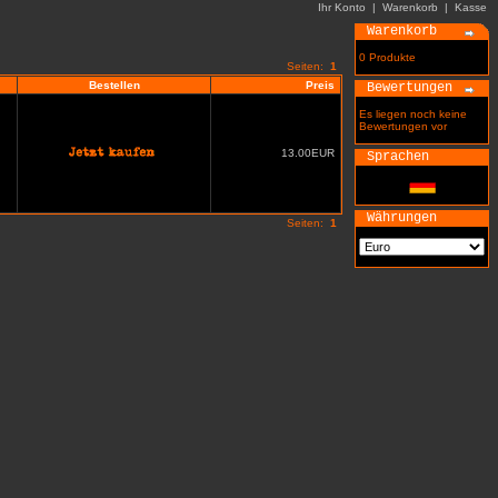
Ihr Konto
|
Warenkorb
|
Kasse
Warenkorb
0 Produkte
Seiten:
1
Bestellen
Preis
Bewertungen
Es liegen noch keine
Bewertungen vor
13.00EUR
Sprachen
Währungen
Seiten:
1