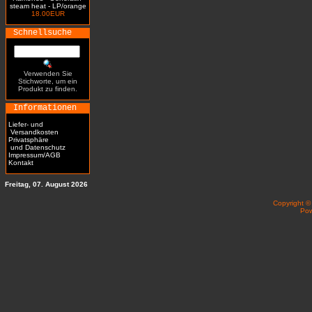
steam heat - LP/orange
18.00EUR
Schnellsuche
Verwenden Sie
Stichworte, um ein
Produkt zu finden.
Informationen
Liefer- und
Versandkosten
Privatsphäre
und Datenschutz
Impressum/AGB
Kontakt
Freitag, 07. August 2026
Copyright 
Po