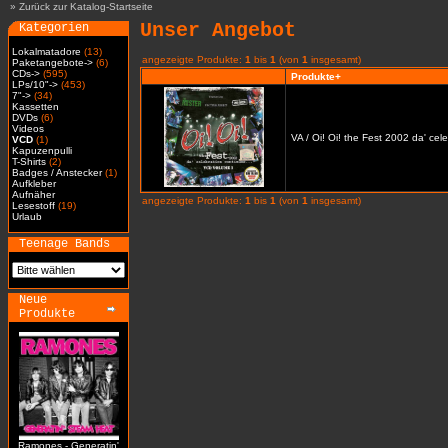
»
Zurück zur Katalog-Startseite
Unser Angebot
Kategorien
Lokalmatadore
(13)
angezeigte Produkte:
1
bis
1
(von
1
insgesamt)
Paketangebote->
(6)
CDs->
(595)
Produkte+
LPs/10"->
(453)
7"->
(34)
Kassetten
DVDs
(6)
Videos
VA / Oi! Oi! the Fest 2002 da' cel
VCD
(1)
Kapuzenpulli
T-Shirts
(2)
Badges / Anstecker
(1)
Aufkleber
Aufnäher
angezeigte Produkte:
1
bis
1
(von
1
insgesamt)
Lesestoff
(19)
Urlaub
Teenage Bands
Neue
Produkte
Ramones - Generatin'