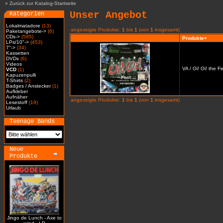
»
Zurück zur Katalog-Startseite
Unser Angebot
Kategorien
Lokalmatadore
(13)
angezeigte Produkte:
1
bis
1
(von
1
insgesamt)
Paketangebote->
(6)
CDs->
(595)
Produkte+
LPs/10"->
(453)
7"->
(34)
Kassetten
DVDs
(6)
Videos
VA / Oi! Oi! the 
VCD
(1)
Kapuzenpulli
T-Shirts
(2)
Badges / Anstecker
(1)
Aufkleber
Aufnäher
angezeigte Produkte:
1
bis
1
(von
1
insgesamt)
Lesestoff
(19)
Urlaub
Teenage Bands
Neue
Produkte
Jingo de Lunch - Axe to