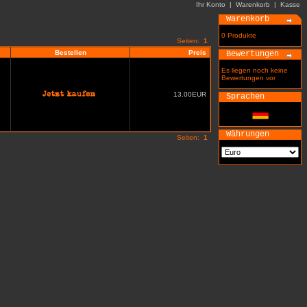
Ihr Konto
|
Warenkorb
|
Kasse
Warenkorb
0 Produkte
Seiten:
1
Bestellen
Preis
Bewertungen
Es liegen noch keine
Bewertungen vor
13.00EUR
Sprachen
Währungen
Seiten:
1