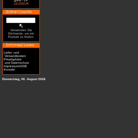
grind - LP
18.00EUR
Schnellsuche
Verwenden Sie
Stichworte, um ein
Produkt zu finden.
Informationen
Liefer- und
Versandkosten
Privatsphäre
und Datenschutz
Impressum/AGB
Kontakt
Donnerstag, 06. August 2026