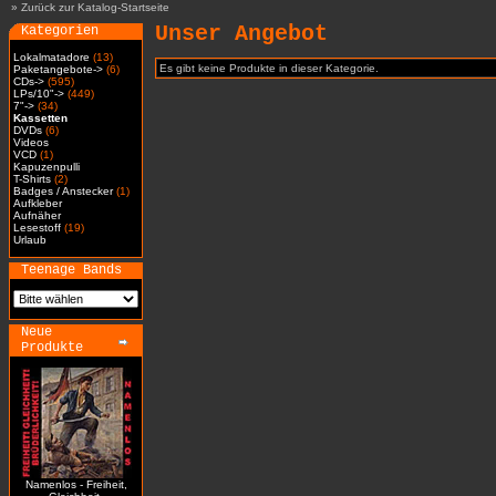
»
Zurück zur Katalog-Startseite
Unser Angebot
Kategorien
Lokalmatadore
(13)
Es gibt keine Produkte in dieser Kategorie.
Paketangebote->
(6)
CDs->
(595)
LPs/10"->
(449)
7"->
(34)
Kassetten
DVDs
(6)
Videos
VCD
(1)
Kapuzenpulli
T-Shirts
(2)
Badges / Anstecker
(1)
Aufkleber
Aufnäher
Lesestoff
(19)
Urlaub
Teenage Bands
Neue
Produkte
Namenlos - Freiheit,