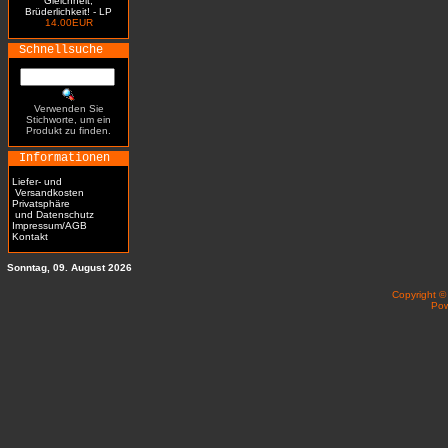
Gleichheit,
Brüderlichkeit! - LP
14.00EUR
Schnellsuche
Verwenden Sie
Stichworte, um ein
Produkt zu finden.
Informationen
Liefer- und
Versandkosten
Privatsphäre
und Datenschutz
Impressum/AGB
Kontakt
Sonntag, 09. August 2026
Copyright 
Po