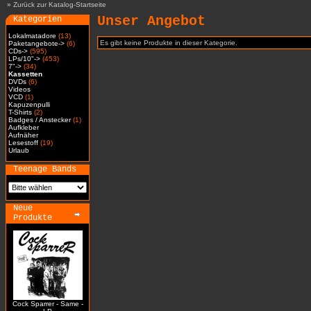
»
Zurück zur Katalog-Startseite
Unser Angebot
Kategorien
Lokalmatadore
(13)
Es gibt keine Produkte in dieser Kategorie.
Paketangebote->
(6)
CDs->
(595)
LPs/10"->
(453)
7"->
(34)
Kassetten
DVDs
(6)
Videos
VCD
(1)
Kapuzenpulli
T-Shirts
(2)
Badges / Anstecker
(1)
Aufkleber
Aufnäher
Lesestoff
(19)
Urlaub
Teenage Bands
Neue
Produkte
Cock Sparrer - Same -