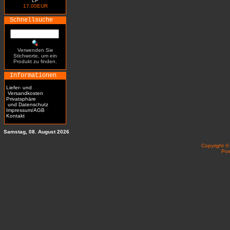
LP
17.00EUR
Schnellsuche
Verwenden Sie
Stichworte, um ein
Produkt zu finden.
Informationen
Liefer- und
Versandkosten
Privatsphäre
und Datenschutz
Impressum/AGB
Kontakt
Samstag, 08. August 2026
Copyright 
Po