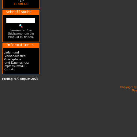
- LP
18.00EUR
Schnellsuche
Verwenden Sie
Stichworte, um ein
Produkt zu finden.
Informationen
Liefer- und
Versandkosten
Privatsphäre
und Datenschutz
Impressum/AGB
Kontakt
Freitag, 07. August 2026
Copyright 
Po