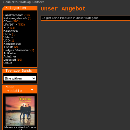
»
Zurück zur Katalog-Startseite
Unser Angebot
Kategorien
Lokalmatadore
(13)
Es gibt keine Produkte in dieser Kategorie.
Paketangebote->
(6)
CDs->
(595)
LPs/10"->
(453)
7"->
(34)
Kassetten
DVDs
(6)
Videos
VCD
(1)
Kapuzenpulli
T-Shirts
(2)
Badges / Anstecker
(1)
Aufkleber
Aufnäher
Lesestoff
(19)
Urlaub
Teenage Bands
Neue
Produkte
Meteors - Wreckin' crew