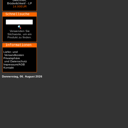
Gleichheit,
Brüderlichkeit! - LP
14.00EUR
Schnellsuche
Verwenden Sie
Stichworte, um ein
Produkt zu finden.
Informationen
Liefer- und
Versandkosten
Privatsphäre
und Datenschutz
Impressum/AGB
Kontakt
Donnerstag, 06. August 2026