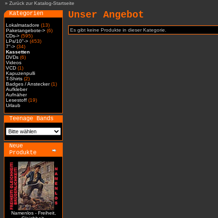
»
Zurück zur Katalog-Startseite
Unser Angebot
Kategorien
Lokalmatadore
(13)
Es gibt keine Produkte in dieser Kategorie.
Paketangebote->
(6)
CDs->
(595)
LPs/10"->
(453)
7"->
(34)
Kassetten
DVDs
(6)
Videos
VCD
(1)
Kapuzenpulli
T-Shirts
(2)
Badges / Anstecker
(1)
Aufkleber
Aufnäher
Lesestoff
(19)
Urlaub
Teenage Bands
Neue
Produkte
Namenlos - Freiheit,