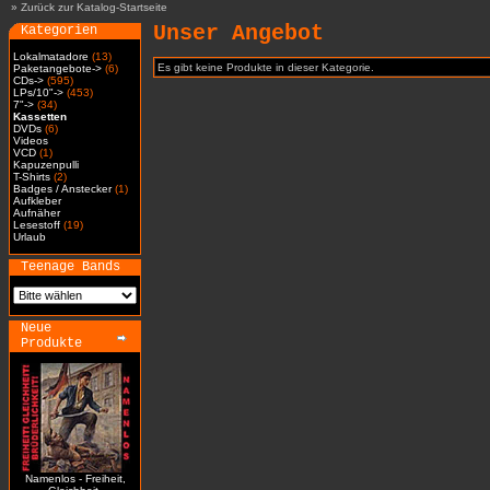
»
Zurück zur Katalog-Startseite
Unser Angebot
Kategorien
Lokalmatadore
(13)
Es gibt keine Produkte in dieser Kategorie.
Paketangebote->
(6)
CDs->
(595)
LPs/10"->
(453)
7"->
(34)
Kassetten
DVDs
(6)
Videos
VCD
(1)
Kapuzenpulli
T-Shirts
(2)
Badges / Anstecker
(1)
Aufkleber
Aufnäher
Lesestoff
(19)
Urlaub
Teenage Bands
Neue
Produkte
Namenlos - Freiheit,