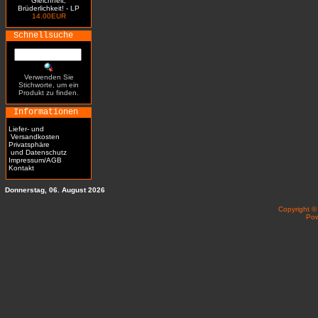
Gleichheit,
Brüderlichkeit! - LP
14.00EUR
Schnellsuche
Verwenden Sie
Stichworte, um ein
Produkt zu finden.
Informationen
Liefer- und
Versandkosten
Privatsphäre
und Datenschutz
Impressum/AGB
Kontakt
Donnerstag, 06. August 2026
Copyright 
Po