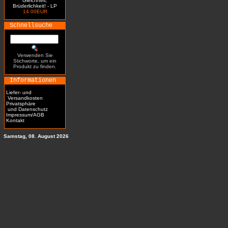
Gleichheit,
Brüderlichkeit! - LP
14.00EUR
Schnellsuche
Verwenden Sie
Stichworte, um ein
Produkt zu finden.
Informationen
Liefer- und
Versandkosten
Privatsphäre
und Datenschutz
Impressum/AGB
Kontakt
Samstag, 08. August 2026