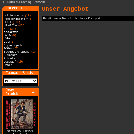
»
Zurück zur Katalog-Startseite
Unser Angebot
Kategorien
Lokalmatadore
(13)
Es gibt keine Produkte in dieser Kategorie.
Paketangebote->
(6)
CDs->
(595)
LPs/10"->
(453)
7"->
(34)
Kassetten
DVDs
(6)
Videos
VCD
(1)
Kapuzenpulli
T-Shirts
(2)
Badges / Anstecker
(1)
Aufkleber
Aufnäher
Lesestoff
(19)
Urlaub
Teenage Bands
Neue
Produkte
Namenlos - Freiheit,