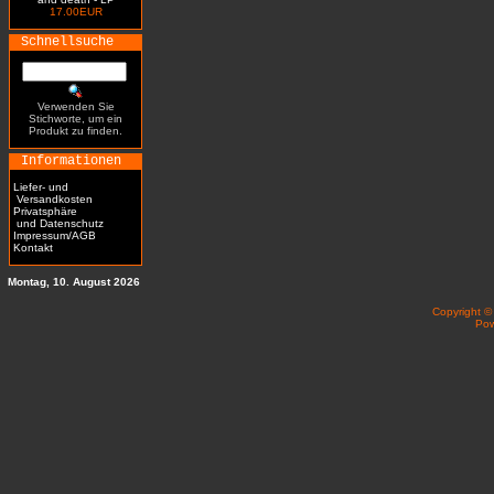
17.00EUR
Schnellsuche
Verwenden Sie
Stichworte, um ein
Produkt zu finden.
Informationen
Liefer- und
Versandkosten
Privatsphäre
und Datenschutz
Impressum/AGB
Kontakt
Montag, 10. August 2026
Copyright 
Po