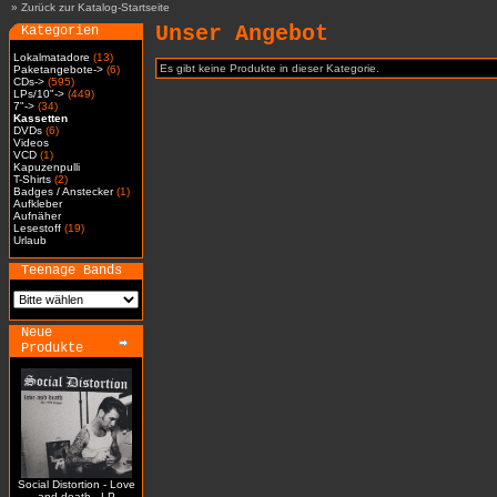
»
Zurück zur Katalog-Startseite
Unser Angebot
Kategorien
Lokalmatadore
(13)
Es gibt keine Produkte in dieser Kategorie.
Paketangebote->
(6)
CDs->
(595)
LPs/10"->
(449)
7"->
(34)
Kassetten
DVDs
(6)
Videos
VCD
(1)
Kapuzenpulli
T-Shirts
(2)
Badges / Anstecker
(1)
Aufkleber
Aufnäher
Lesestoff
(19)
Urlaub
Teenage Bands
Neue
Produkte
Social Distortion - Love
and death - LP