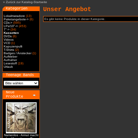
»
Zurück zur Katalog-Startseite
Unser Angebot
Kategorien
Lokalmatadore
(13)
Es gibt keine Produkte in dieser Kategorie.
Paketangebote->
(6)
CDs->
(595)
LPs/10"->
(453)
7"->
(34)
Kassetten
DVDs
(6)
Videos
VCD
(1)
Kapuzenpulli
T-Shirts
(2)
Badges / Anstecker
(1)
Aufkleber
Aufnäher
Lesestoff
(19)
Urlaub
Teenage Bands
Neue
Produkte
Namenlos - Armut macht