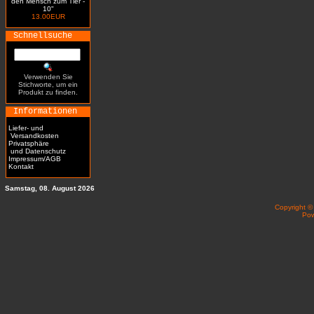
den Mensch zum Tier -
10"
13.00EUR
Schnellsuche
Verwenden Sie
Stichworte, um ein
Produkt zu finden.
Informationen
Liefer- und
Versandkosten
Privatsphäre
und Datenschutz
Impressum/AGB
Kontakt
Samstag, 08. August 2026
Copyright 
Po