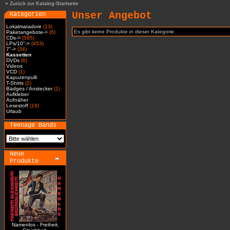
»
Zurück zur Katalog-Startseite
Unser Angebot
Kategorien
Lokalmatadore
(13)
Es gibt keine Produkte in dieser Kategorie.
Paketangebote->
(6)
CDs->
(595)
LPs/10"->
(453)
7"->
(34)
Kassetten
DVDs
(6)
Videos
VCD
(1)
Kapuzenpulli
T-Shirts
(2)
Badges / Anstecker
(1)
Aufkleber
Aufnäher
Lesestoff
(19)
Urlaub
Teenage Bands
Neue
Produkte
Namenlos - Freiheit,