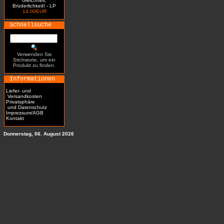
Gleichheit,
Brüderlichkeit! - LP
14.00EUR
Schnellsuche
Verwenden Sie
Stichworte, um ein
Produkt zu finden.
Informationen
Liefer- und
Versandkosten
Privatsphäre
und Datenschutz
Impressum/AGB
Kontakt
Donnerstag, 06. August 2026