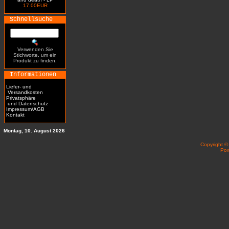
17.00EUR
Schnellsuche
Verwenden Sie
Stichworte, um ein
Produkt zu finden.
Informationen
Liefer- und
Versandkosten
Privatsphäre
und Datenschutz
Impressum/AGB
Kontakt
Montag, 10. August 2026
Copyright 
Po