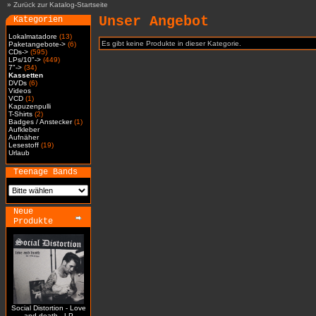
»
Zurück zur Katalog-Startseite
Unser Angebot
Kategorien
Lokalmatadore
(13)
Es gibt keine Produkte in dieser Kategorie.
Paketangebote->
(6)
CDs->
(595)
LPs/10"->
(449)
7"->
(34)
Kassetten
DVDs
(6)
Videos
VCD
(1)
Kapuzenpulli
T-Shirts
(2)
Badges / Anstecker
(1)
Aufkleber
Aufnäher
Lesestoff
(19)
Urlaub
Teenage Bands
Neue
Produkte
Social Distortion - Love
and death - LP