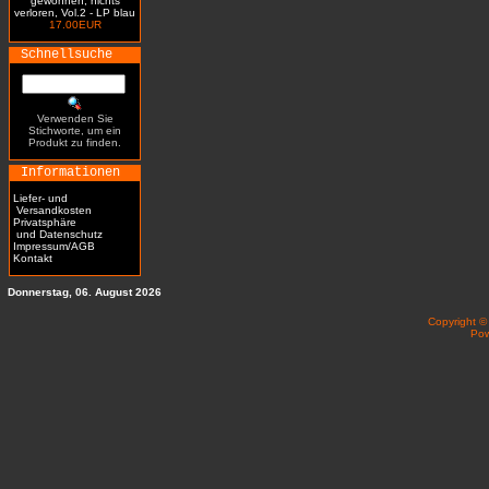
gewonnen, nichts
verloren, Vol.2 - LP blau
17.00EUR
Schnellsuche
Verwenden Sie
Stichworte, um ein
Produkt zu finden.
Informationen
Liefer- und
Versandkosten
Privatsphäre
und Datenschutz
Impressum/AGB
Kontakt
Donnerstag, 06. August 2026
Copyright 
Po