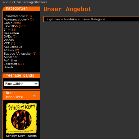
»
Zurück zur Katalog-Startseite
Unser Angebot
Kategorien
Lokalmatadore
(13)
Es gibt keine Produkte in dieser Kategorie.
Paketangebote->
(6)
CDs->
(595)
LPs/10"->
(453)
7"->
(34)
Kassetten
DVDs
(6)
Videos
VCD
(1)
Kapuzenpulli
T-Shirts
(2)
Badges / Anstecker
(1)
Aufkleber
Aufnäher
Lesestoff
(19)
Urlaub
Teenage Bands
Neue
Produkte
Schleim-Keim - Nichts