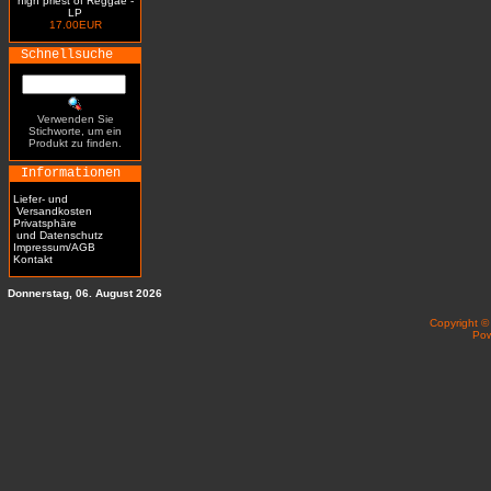
high priest of Reggae -
LP
17.00EUR
Schnellsuche
Verwenden Sie
Stichworte, um ein
Produkt zu finden.
Informationen
Liefer- und
Versandkosten
Privatsphäre
und Datenschutz
Impressum/AGB
Kontakt
Donnerstag, 06. August 2026
Copyright 
Po