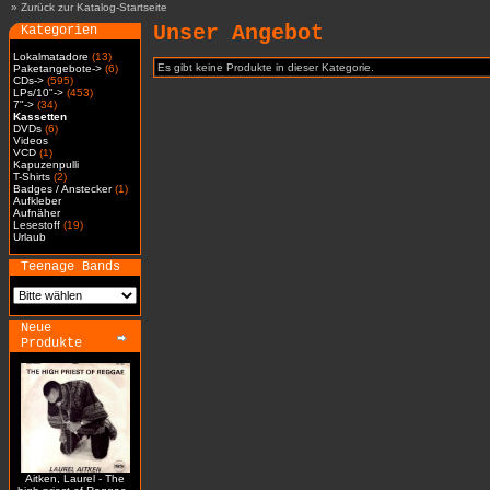
»
Zurück zur Katalog-Startseite
Unser Angebot
Kategorien
Lokalmatadore
(13)
Es gibt keine Produkte in dieser Kategorie.
Paketangebote->
(6)
CDs->
(595)
LPs/10"->
(453)
7"->
(34)
Kassetten
DVDs
(6)
Videos
VCD
(1)
Kapuzenpulli
T-Shirts
(2)
Badges / Anstecker
(1)
Aufkleber
Aufnäher
Lesestoff
(19)
Urlaub
Teenage Bands
Neue
Produkte
Aitken, Laurel - The