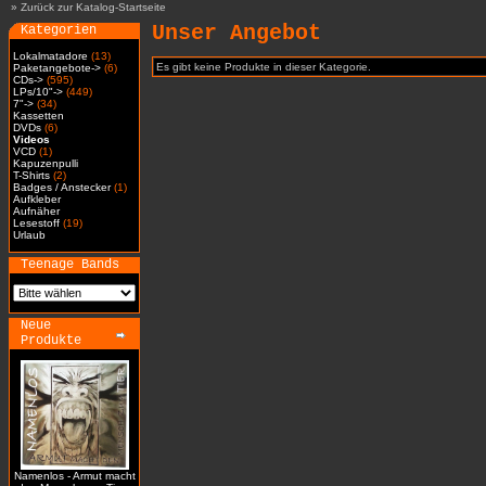
»
Zurück zur Katalog-Startseite
Unser Angebot
Kategorien
Lokalmatadore
(13)
Es gibt keine Produkte in dieser Kategorie.
Paketangebote->
(6)
CDs->
(595)
LPs/10"->
(449)
7"->
(34)
Kassetten
DVDs
(6)
Videos
VCD
(1)
Kapuzenpulli
T-Shirts
(2)
Badges / Anstecker
(1)
Aufkleber
Aufnäher
Lesestoff
(19)
Urlaub
Teenage Bands
Neue
Produkte
Namenlos - Armut macht