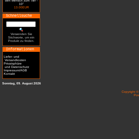
den Mensch zum Tier -
10"
13.00EUR
Schnellsuche
Verwenden Sie
Stichworte, um ein
Produkt zu finden.
Informationen
Liefer- und
Versandkosten
Privatsphäre
und Datenschutz
Impressum/AGB
Kontakt
Sonntag, 09. August 2026
Copyright 
Po